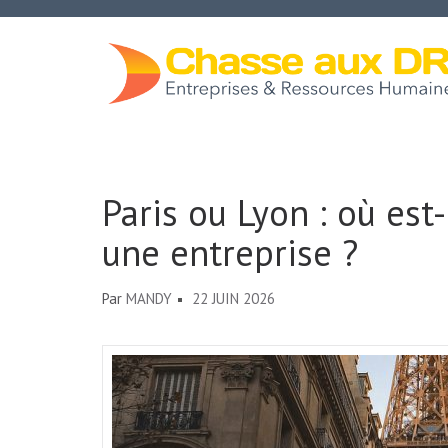
Aller
au
contenu
(Pressez
Chasse Aux DRH
Entrée)
Paris ou Lyon : où est-
une entreprise ?
Par
MANDY
22 JUIN 2026